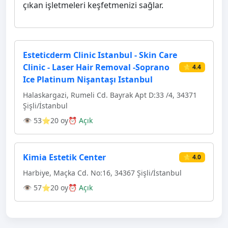
çıkan işletmeleri keşfetmenizi sağlar.
Esteticderm Clinic Istanbul - Skin Care
Clinic - Laser Hair Removal -Soprano
⭐ 4.4
Ice Platinum Nişantaşı Istanbul
Halaskargazi, Rumeli Cd. Bayrak Apt D:33 /4, 34371
Şişli/İstanbul
👁 53
⭐20 oy
⏰ Açık
Kimia Estetik Center
⭐ 4.0
Harbiye, Maçka Cd. No:16, 34367 Şişli/İstanbul
👁 57
⭐20 oy
⏰ Açık