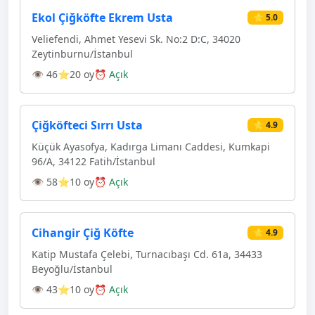
Ekol Çiğköfte Ekrem Usta
⭐ 5.0
Veliefendi, Ahmet Yesevi Sk. No:2 D:C, 34020
Zeytinburnu/İstanbul
👁 46
⭐20 oy
⏰ Açık
Çiğköfteci Sırrı Usta
⭐ 4.9
Küçük Ayasofya, Kadırga Limanı Caddesi, Kumkapi
96/A, 34122 Fatih/İstanbul
👁 58
⭐10 oy
⏰ Açık
Cihangir Çiğ Köfte
⭐ 4.9
Katip Mustafa Çelebi, Turnacıbaşı Cd. 61a, 34433
Beyoğlu/İstanbul
👁 43
⭐10 oy
⏰ Açık