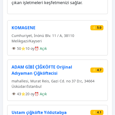
çıkan işletmeleri keşfetmenizi sağlar.
KOMAGENE
⭐ 5.0
Cumhuriyet, İnönü Blv. 11 / A, 38110
Melikgazi/Kayseri
👁 50
⭐10 oy
⏰ Açık
ADAM GİBİ ÇİĞKÖFTE Orijinal
⭐ 4.7
Adıyaman Çiğköftecisi
mahallesi, Murat Reis, Gazi Cd. no 37 D:c, 34664
Üsküdar/İstanbul
👁 43
⭐20 oy
⏰ Açık
Ustam çiğköfte Yıldıztabya
⭐ 4.1