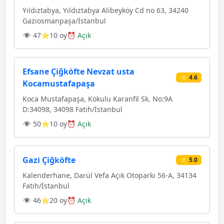
Yıldıztabya, Yıldıztabya Alibeyköy Cd no 63, 34240
Gaziosmanpaşa/İstanbul
👁 47
⭐10 oy
⏰ Açık
Efsane Çiğköfte Nevzat usta
⭐ 4.6
Kocamustafapaşa
Koca Mustafapaşa, Kokulu Karanfil Sk. No:9A
D:34098, 34098 Fatih/İstanbul
👁 50
⭐10 oy
⏰ Açık
Gazi Çiğköfte
⭐ 5.0
Kalenderhane, Darül Vefa Açık Otoparkı 56-A, 34134
Fatih/İstanbul
👁 46
⭐20 oy
⏰ Açık