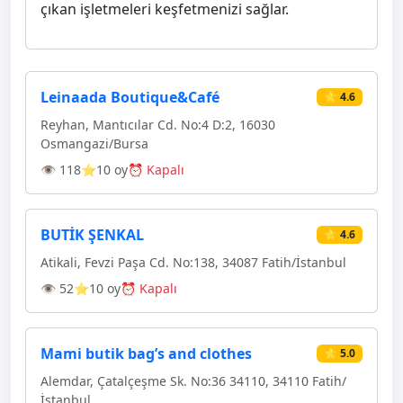
çıkan işletmeleri keşfetmenizi sağlar.
Leinaada Boutique&Café
⭐ 4.6
Reyhan, Mantıcılar Cd. No:4 D:2, 16030
Osmangazi̇/Bursa
👁 118
⭐10 oy
⏰ Kapalı
BUTİK ŞENKAL
⭐ 4.6
Atikali, Fevzi Paşa Cd. No:138, 34087 Fatih/İstanbul
👁 52
⭐10 oy
⏰ Kapalı
Mami butik bag’s and clothes
⭐ 5.0
Alemdar, Çatalçeşme Sk. No:36 34110, 34110 Fatih/
İstanbul