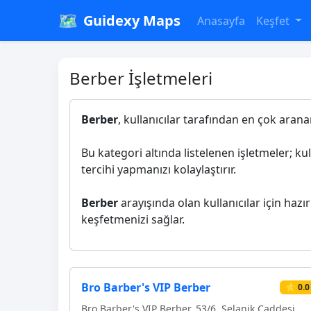
🗺️
Guidexy Maps
Anasayfa
Keşfet
Berber İşletmeleri
Berber
, kullanıcılar tarafından en çok aranan
Bu kategori altında listelenen işletmeler; ku
tercihi yapmanızı kolaylaştırır.
Berber
arayışında olan kullanıcılar için hazır
keşfetmenizi sağlar.
Bro Barber's VIP Berber
⭐ 0.0
Bro Barber's VIP Berber, 53/6, Selanik Caddesi,