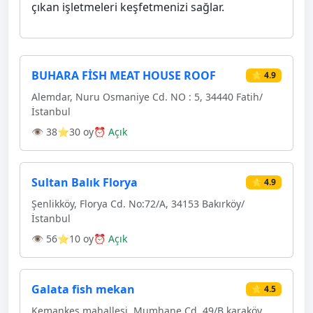
çıkan işletmeleri keşfetmenizi sağlar.
BUHARA FİSH MEAT HOUSE ROOF
⭐ 4.9
Alemdar, Nuru Osmaniye Cd. NO : 5, 34440 Fatih/
İstanbul
👁 38
⭐30 oy
⏰ Açık
Sultan Balık Florya
⭐ 4.9
Şenlikköy, Florya Cd. No:72/A, 34153 Bakırköy/
İstanbul
👁 56
⭐10 oy
⏰ Açık
Galata fish mekan
⭐ 4.5
Kemankeş mahallesi, Mumhane Cd. 49/B karaköy,