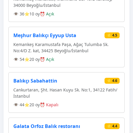
34000 Beyoğlu/İstanbul
👁 36
⭐10 oy
⏰ Açık
Meşhur Balıkçı Eyyup Usta
⭐ 4.5
Kemankeş Karamustafa Paşa, Ağaç Tulumba Sk.
No:4/D Z. kat, 34425 Beyoğlu/İstanbul
👁 54
⭐20 oy
⏰ Açık
Balıkçı Sabahattin
⭐ 4.6
Cankurtaran, Şht. Hasan Kuyu Sk. No:1, 34122 Fatih/
İstanbul
👁 44
⭐20 oy
⏰ Kapalı
Galata Orfoz Balık restoranı
⭐ 4.4