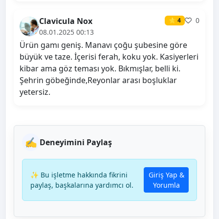
Clavicula Nox
0
⭐ 4
08.01.2025 00:13
Ürün gamı geniş. Manavı çoğu şubesine göre
büyük ve taze. İçerisi ferah, koku yok. Kasiyerleri
kibar ama göz teması yok. Bıkmışlar, belli ki.
Şehrin göbeğinde,Reyonlar arası boşluklar
yetersiz.
✍️
Deneyimini Paylaş
✨ Bu işletme hakkında fikrini
Giriş Yap &
paylaş, başkalarına yardımcı ol.
Yorumla