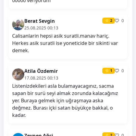
00000 veriyorum
Berat Sevgin
0
⭐ 2
25.08.2025 00:13
Calisanlarin hepsi asik suratli.manav hariç.
Herkes asik suratli ise yoneticide bir sikinti var
demek.
Atila Özdemir
0
⭐ 1
17.08.2025 00:13
Listenizdekileri asla bulamayacagınız, sacma
sapan bir surü seyi almak zorunda kalacağınız
yer. Buraya gelmek için uğraşmaya aska
değmez. Burası içki satan büyükçe bakkal, o
kadar.
Zeynep Ağci
0
⭐ 2