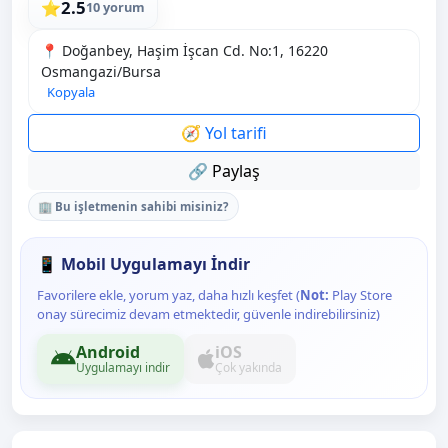
2.5
⭐
10 yorum
📍 Doğanbey, Haşim İşcan Cd. No:1, 16220
Osmangazi̇/Bursa
Kopyala
🧭 Yol tarifi
🔗 Paylaş
🏢 Bu işletmenin sahibi misiniz?
📱 Mobil Uygulamayı İndir
Favorilere ekle, yorum yaz, daha hızlı keşfet (
Not:
Play Store
onay sürecimiz devam etmektedir, güvenle indirebilirsiniz)
Android
iOS
Uygulamayı indir
Çok yakında