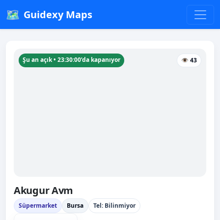
🗺️
Guidexy Maps
Şu an açık • 23:30:00’da kapanıyor
👁 43
Akugur Avm
Süpermarket
Bursa
Tel: Bilinmiyor