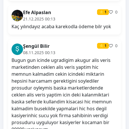
Efe Alpaslan
0
⭐ 1
21.12.2025 00:13
Kaç yılındayız acaba karekodla ödeme bilr yok
Şengül Bilir
0
⭐ 1
08.11.2025 00:13
Bugun gun icinde ugradigim akugur alis veris
marketinden ceklen alis veris yaptim hic
memnun kalmadim cekin icindeki miktarin
hepsini harcamam gerektigini soylediler
prosudur oyleymis baska marketlerdende
ceklen alis veris yaptim icin deki kalanmiktari
baska seferde kullandim kisacasi hic memnun
kalmadim busekilde yapmalari hic hos degil
kasiyerinhic sucu yok firma sahibinin verdigi
prosuduru uyguluyor kasiyerler kocaman bir