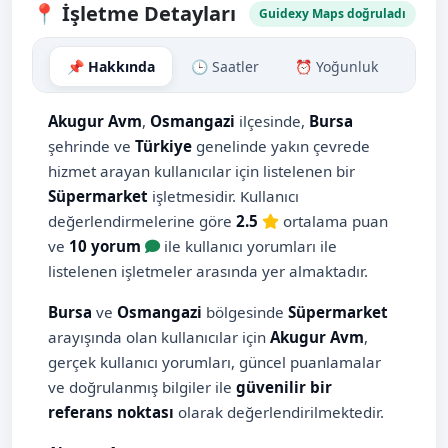
📍 İşletme Detayları
Guidexy Maps doğruladı
📌 Hakkında
🕒 Saatler
⏰ Yoğunluk
🗺️ H
Akugur Avm
,
Osmangazi
ilçesinde,
Bursa
şehrinde ve
Türkiye
genelinde yakın çevrede
hizmet arayan kullanıcılar için listelenen bir
Süpermarket
işletmesidir. Kullanıcı
değerlendirmelerine göre
2.5
ortalama puan
ve
10 yorum
ile kullanıcı yorumları ile
listelenen işletmeler arasında yer almaktadır.
Bursa
ve
Osmangazi
bölgesinde
Süpermarket
arayışında olan kullanıcılar için
Akugur Avm
,
gerçek kullanıcı yorumları, güncel puanlamalar
ve doğrulanmış bilgiler ile
güvenilir bir
referans noktası
olarak değerlendirilmektedir.