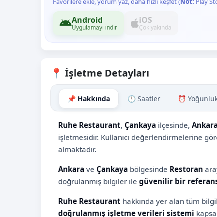
Favorilere ekle, yorum yaz, daha hızlı keşfet (
Not:
Play St
Android
iOS
Uygulamayı indir
Çok yakında
📍 İşletme Detayları
📌 Hakkında
🕒 Saatler
⏰ Yoğunlu
Ruhe Restaurant
,
Çankaya
ilçesinde,
Ankar
işletmesidir. Kullanıcı değerlendirmelerine gö
almaktadır.
Ankara
ve
Çankaya
bölgesinde
Restoran
aray
doğrulanmış bilgiler ile
güvenilir bir referan
Ruhe Restaurant
hakkında yer alan tüm bilgi
doğrulanmış işletme verileri sistemi
kapsam