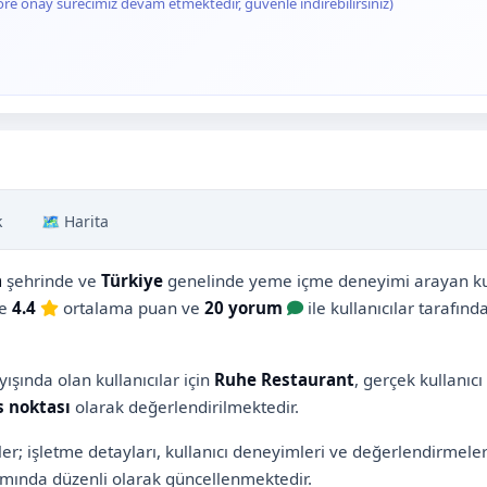
ore onay sürecimiz devam etmektedir, güvenle indirebilirsiniz)
k
🗺️ Harita
a
şehrinde ve
Türkiye
genelinde yeme içme deneyimi arayan kulla
re
4.4
ortalama puan ve
20 yorum
ile kullanıcılar tarafınd
ışında olan kullanıcılar için
Ruhe Restaurant
, gerçek kullanıc
s noktası
olarak değerlendirilmektedir.
ler; işletme detayları, kullanıcı deneyimleri ve değerlendirmel
ında düzenli olarak güncellenmektedir.