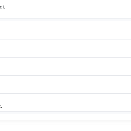
di.
.