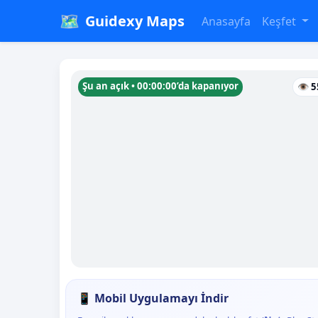
🗺️
Guidexy Maps
Anasayfa
Keşfet
Şu an açık • 00:00:00’da kapanıyor
👁 5
📱 Mobil Uygulamayı İndir