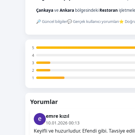
Çankaya
ve
Ankara
bölgesindeki
Restoran
işletmele
🔎 Güncel bilgiler
💬 Gerçek kullanıcı yorumları
⭐ Doğru
5
4
3
2
1
Yorumlar
emre kızıl
10.01.2026 00:13
Keyifli ve huzurludur. Efendi gibi. Tavsiye edil