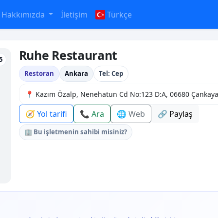
Hakkımızda
İletişim
Türkçe
Ruhe Restaurant
5
Restoran
Ankara
Tel: Cep
📍 Kazım Özalp, Nenehatun Cd No:123 D:A, 06680 Çankay
🧭 Yol tarifi
📞 Ara
🌐 Web
🔗 Paylaş
🏢 Bu işletmenin sahibi misiniz?