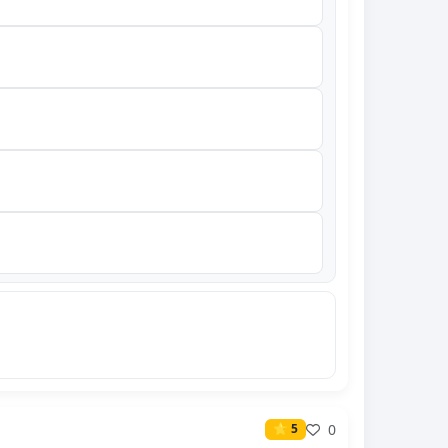
0
⭐ 5