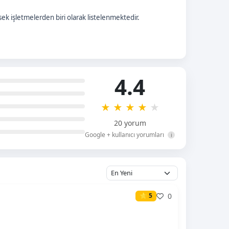
k işletmelerden biri olarak listelenmektedir.
4.4
★
★
★
★
★
20 yorum
Google + kullanıcı yorumları
i
0
⭐ 5