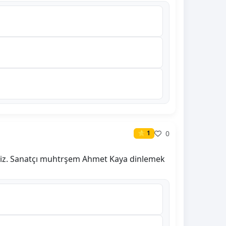
0
⭐ 1
isiz. Sanatçı muhtrşem Ahmet Kaya dinlemek