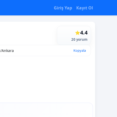
Giriş Yap
Kayıt Ol
4.4
⭐
20 yorum
a/Ankara
Kopyala