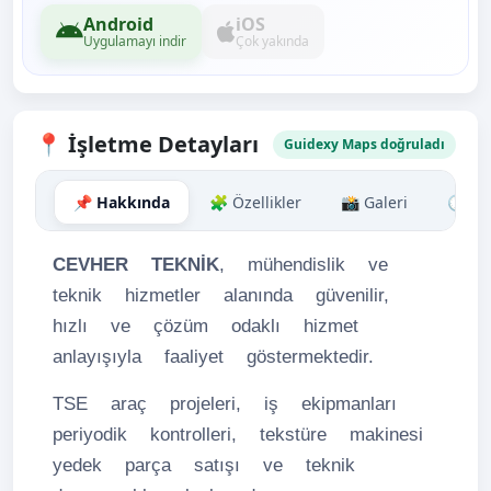
Android
iOS
Uygulamayı indir
Çok yakında
📍 İşletme Detayları
Guidexy Maps doğruladı
📌 Hakkında
🧩 Özellikler
📸 Galeri
🕒 Sa
CEVHER TEKNİK
, mühendislik ve
teknik hizmetler alanında güvenilir,
hızlı ve çözüm odaklı hizmet
anlayışıyla faaliyet göstermektedir.
TSE araç projeleri, iş ekipmanları
periyodik kontrolleri, tekstüre makinesi
yedek parça satışı ve teknik