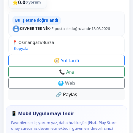
0.0
⭐
0 yorum
Bu işletme doğrulandı
CEVHER TEKNİK
•
E-posta ile doğrulandı
•
13.03.2026
📍 Osmangazi/Bursa
Kopyala
🧭 Yol tarifi
📞 Ara
🌐 Web
🔗 Paylaş
📱 Mobil Uygulamayı İndir
Favorilere ekle, yorum yaz, daha hızlı keşfet (
Not:
Play Store
onay sürecimiz devam etmektedir, güvenle indirebilirsiniz)