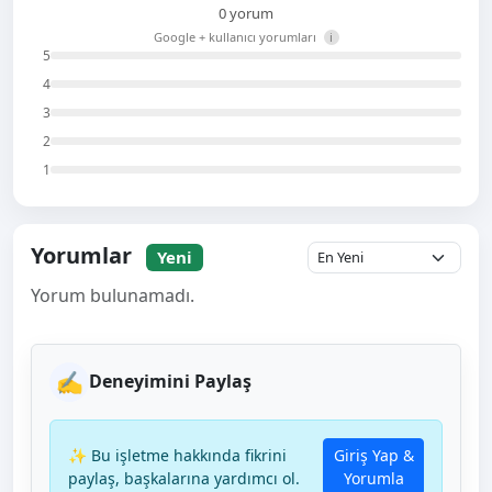
0 yorum
Google + kullanıcı yorumları
i
5
4
3
2
1
Yorumlar
Yeni
Yorum bulunamadı.
✍️
Deneyimini Paylaş
✨ Bu işletme hakkında fikrini
Giriş Yap &
paylaş, başkalarına yardımcı ol.
Yorumla