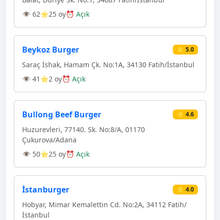
👁 62
⭐25 oy
⏰ Açık
Beykoz Burger
⭐ 5.0
Saraç İshak, Hamam Çk. No:1A, 34130 Fatih/İstanbul
👁 41
⭐2 oy
⏰ Açık
Bullong Beef Burger
⭐ 4.6
Huzurevleri, 77140. Sk. No:8/A, 01170
Çukurova/Adana
👁 50
⭐25 oy
⏰ Açık
İstanburger
⭐ 4.0
Hobyar, Mimar Kemalettin Cd. No:2A, 34112 Fatih/
İstanbul