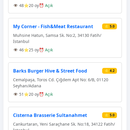
👁 48
⭐20 oy
⏰ Açık
My Corner - Fish&Meat Restaurant
⭐ 5.0
Muhsine Hatun, Samsa Sk. No:2, 34130 Fatih/
İstanbul
👁 46
⭐25 oy
⏰ Açık
Barks Burger Hive & Street Food
⭐ 4.2
Cemalpaşa, Toros Cd. Çiğdem Apt No: 6/B, 01120
Seyhan/Adana
👁 51
⭐20 oy
⏰ Açık
Cisterna Brasserie Sultanahmet
⭐ 5.0
Cankurtaran, Yeni Saraçhane Sk. No:18, 34122 Fatih/