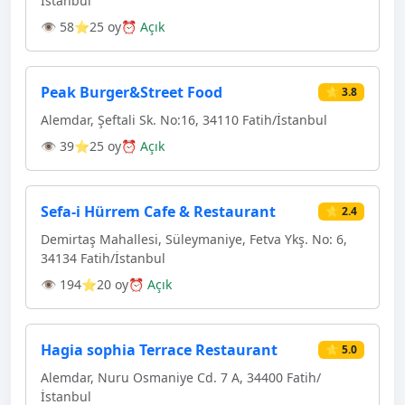
İstanbul
👁 58
⭐25 oy
⏰ Açık
Peak Burger&Street Food
⭐ 3.8
Alemdar, Şeftali Sk. No:16, 34110 Fatih/İstanbul
👁 39
⭐25 oy
⏰ Açık
Sefa-i Hürrem Cafe & Restaurant
⭐ 2.4
Demirtaş Mahallesi, Süleymaniye, Fetva Ykş. No: 6,
34134 Fatih/İstanbul
👁 194
⭐20 oy
⏰ Açık
Hagia sophia Terrace Restaurant
⭐ 5.0
Alemdar, Nuru Osmaniye Cd. 7 A, 34400 Fatih/
İstanbul