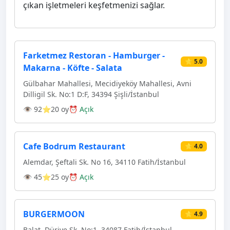
çıkan işletmeleri keşfetmenizi sağlar.
Farketmez Restoran - Hamburger -
⭐ 5.0
Makarna - Köfte - Salata
Gülbahar Mahallesi, Mecidiyeköy Mahallesi, Avni
Dilligil Sk. No:1 D:F, 34394 Şişli/İstanbul
👁 92
⭐20 oy
⏰ Açık
Cafe Bodrum Restaurant
⭐ 4.0
Alemdar, Şeftali Sk. No 16, 34110 Fatih/İstanbul
👁 45
⭐25 oy
⏰ Açık
BURGERMOON
⭐ 4.9
Balat, Düriye Sk. No:1, 34087 Fatih/İstanbul